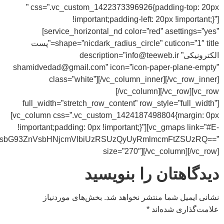
MjYwOTAlMjIlMjB3aWR0aCUzRCUyMjYwMCUyMiUyMGhlaWd