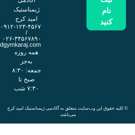
آکادمی
ژیمناستیک
ام
امید کرج
نید
۰۹۱۲-۱۲۳-۴۵۶۷
/
۰۲۶-۳۴۵۶۷۸۹۰
info@omidgymkaraj.com
همه روزه
به‌جز
جمعه: ۸:۳۰
صبح تا
۷:۳۰ شب
وق این وب‌سایت متعلق به آکادمی ژیمناستیک امید کرج
می‌باشد.