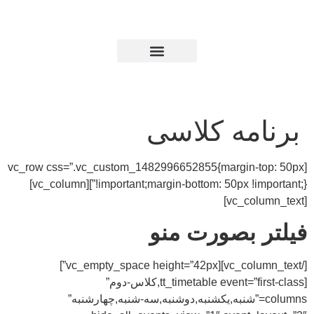
مه کلاسی
[vc_row css=”.vc_custom_1482996652855{margin-
!important;margin-bottom: 50px !important;}”][vc_column]
 بصورت منو
[/vc_column_text][vc_empty_space height=”42px”]
[tt_timetable event=”first-class,کلاس-دوم”
colu=”شنبه,یکشنبه,دوشنبه,سه-شنبه,چهارشنبه”