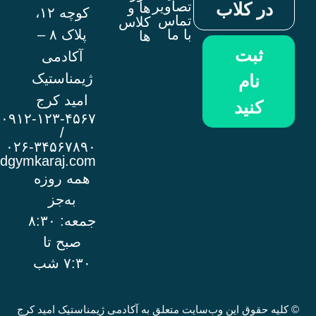
تصاویر
 کلاب
ها و
کوچه ۱۲،
تماس
کلاس
با ما
پلاک ۸ –
ها
بت
آکادمی
ژیمناستیک
ام
امید کرج
نید
۰۹۱۲-۱۲۳-۴۵۶۷
/
۰۲۶-۳۴۵۶۷۸۹۰
info@omidgymkaraj.com
همه روزه
به‌جز
جمعه: ۸:۳۰
صبح تا
۷:۳۰ شب
وق این وب‌سایت متعلق به آکادمی ژیمناستیک امید کرج