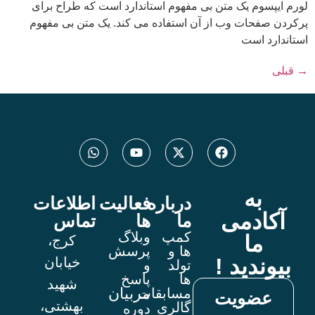
 یک متن بی مفهوم استاندارد است که طراح برای
ات وب از آن استفاده می کند. یک متن بی مفهوم
ست
ه
درباره
فعالیت
اطلاعات
دمی
ما
ها
تماس
کمپ
وبلاگ
ا
کرج،
ها و
پرسش
ید !
خیابان
تولد
و
ها
پاسخ
شهید
مربیان
مسابقات
ویت
بهشتی،
گالری
دوره