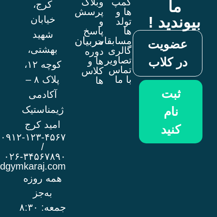
کمپ
وبلاگ
ا
کرج،
ها و
پرسش
ید !
خیابان
تولد
و
ها
پاسخ
شهید
مربیان
مسابقات
ویت
بهشتی،
گالری
دوره
تصاویر
 کلاب
ها و
کوچه ۱۲،
تماس
کلاس
با ما
پلاک ۸ –
ها
بت
آکادمی
ژیمناستیک
ام
امید کرج
نید
۰۹۱۲-۱۲۳-۴۵۶۷
/
۰۲۶-۳۴۵۶۷۸۹۰
info@omidgymkaraj.com
همه روزه
به‌جز
جمعه: ۸:۳۰